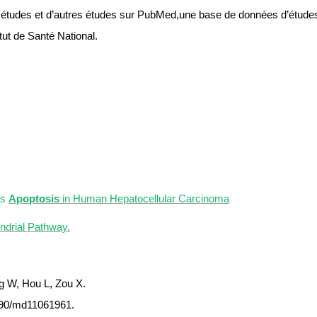
s études et d’autres études sur PubMed,une base de données d’études 
tut de Santé National.
es
Apoptosis
in Human Hepatocellular Carcinoma
drial Pathway.
g W, Hou L, Zou X.
3390/md11061961.