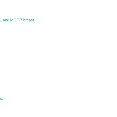
31 and MCF-7 breast
o.