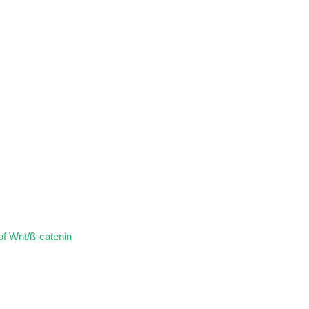
 of Wnt/ß-catenin