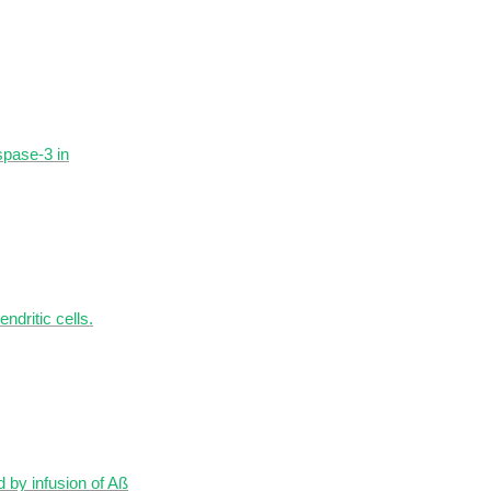
spase-3 in
ndritic cells.
 by infusion of Aß