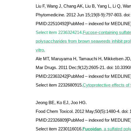
Liu F, Wang J, Chang AK, Liu B, Yang L, Li Q, Wan
Phytomedicine. 2012 Jun 15;19(8-9):797-803. doi
PMID:22510492[PubMed – indexed for MEDLINE
Select item 2236324214.
Fucose-containing sulfat
polysaccharides from brown seaweeds inhibit prol
vitro.
Ale MT, Maruyama H, Tamauchi H, Mikkelsen JD
Mar Drugs. 2011 Dec;9(12):2605-21. doi: 10.339
PMID:22363242[PubMed – indexed for MEDLINE
Select item 2232680915.
Cytoprotective effects of
Jeong BE, Ko EJ, Joo HG.
Food Chem Toxicol. 2012 May;50(5):1480-4. doi: 1
PMID:22326809[PubMed – indexed for MEDLINE
Select item 2230116016.
Fucoidan
, a sulfated po