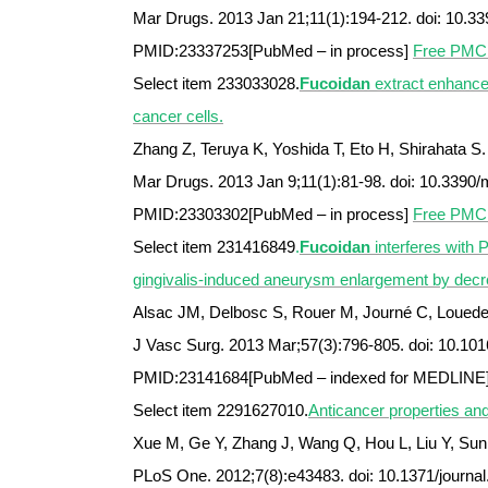
Mar Drugs. 2013 Jan 21;11(1):194-212. doi: 10.
PMID:23337253[PubMed – in process]
Free PMC 
Select item 233033028.
Fucoidan
extract enhance
cancer cells.
Zhang Z, Teruya K, Yoshida T, Eto H, Shirahata S.
Mar Drugs. 2013 Jan 9;11(1):81-98. doi: 10.3390
PMID:23303302[PubMed – in process]
Free PMC 
Select item 231416849
.
Fucoidan
interferes with
gingivalis-induced aneurysm enlargement by decrea
Alsac JM, Delbosc S, Rouer M, Journé C, Louedec
J Vasc Surg. 2013 Mar;57(3):796-805. doi: 10.101
PMID:23141684[PubMed – indexed for MEDLINE
Select item 2291627010.
Anticancer properties a
Xue M, Ge Y, Zhang J, Wang Q, Hou L, Liu Y, Sun 
PLoS One. 2012;7(8):e43483. doi: 10.1371/journa