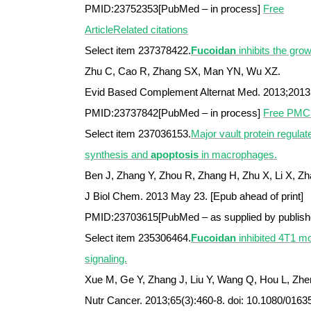
PMID:23752353[PubMed – in process
]
Free
Article
Related citations
Select item 237378422.
Fucoidan
inhibits the gro
Zhu C, Cao R, Zhang SX, Man YN, Wu XZ.
Evid Based Complement Alternat Med. 2013;2013:
PMID:23737842[PubMed – in process]
Free PMC 
Select item 237036153.
Major vault protein regul
synthesis and
apoptosis
in macrophages.
Ben J, Zhang Y, Zhou R, Zhang H, Zhu X, Li X, Zh
J Biol Chem. 2013 May 23. [Epub ahead of print]
PMID:23703615[PubMed – as supplied by publish
Select item 235306464.
Fucoidan
inhibited 4T1 mo
signaling.
Xue M, Ge Y, Zhang J, Liu Y, Wang Q, Hou L, Zhe
Nutr Cancer. 2013;65(3):460-8. doi: 10.1080/016