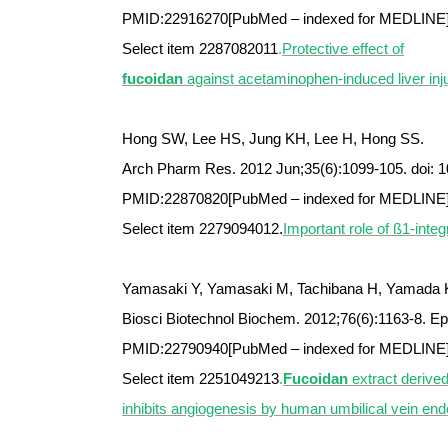
PMID:22916270[PubMed – indexed for MEDLINE
Select item 2287082011
.
Protective effect of
fucoidan
against acetaminophen-induced liver inju
Hong SW, Lee HS, Jung KH, Lee H, Hong SS.
Arch Pharm Res. 2012 Jun;35(6):1099-105. doi: 
PMID:22870820[PubMed – indexed for MEDLINE
Select item 2279094012.
Important role of ß1-integ
Yamasaki Y, Yamasaki M, Tachibana H, Yamada 
Biosci Biotechnol Biochem. 2012;76(6):1163-8. E
PMID:22790940[PubMed – indexed for MEDLINE
Select item 2251049213
.
Fucoidan
extract derived
inhibits angiogenesis by human umbilical vein endot