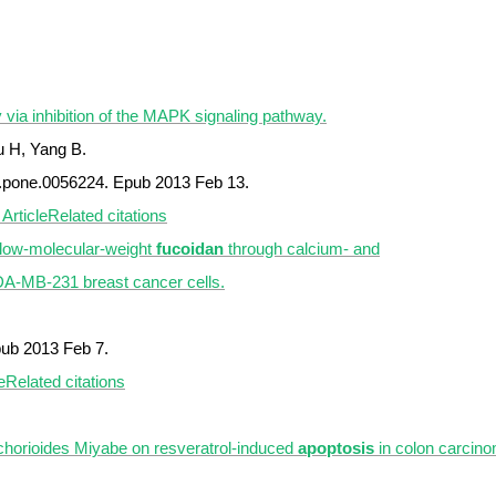
 via inhibition of the MAPK signaling pathway.
u H, Yang B.
l.pone.0056224. Epub 2013 Feb 13.
Article
Related citations
low-molecular-weight
fucoidan
through calcium- and
A-MB-231 breast cancer cells.
pub 2013 Feb 7.
e
Related citations
ichorioides Miyabe on resveratrol-induced
apoptosis
in colon carcino