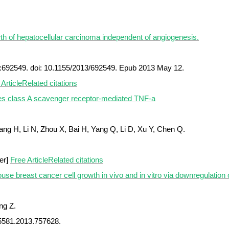
wth of hepatocellular carcinoma independent of angiogenesis.
692549. doi: 10.1155/2013/692549. Epub 2013 May 12.
Article
Related citations
ates class A scavenger receptor-mediated TNF-a
ang H, Li N, Zhou X, Bai H, Yang Q, Li D, Xu Y, Chen Q.
er]
Free Article
Related citations
use breast cancer cell growth in vivo and in vitro via downregulation
ng Z.
35581.2013.757628.