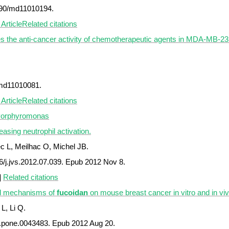
3390/md11010194.
Article
Related citations
s the anti-cancer activity of chemotherapeutic agents in MDA-MB-2
/md11010081.
Article
Related citations
 Porphyromonas
sing neutrophil activation.
 L, Meilhac O, Michel JB.
6/j.jvs.2012.07.039. Epub 2012 Nov 8.
]
Related citations
nd mechanisms of
fucoidan
on mouse breast cancer in vitro and in viv
L, Li Q.
l.pone.0043483. Epub 2012 Aug 20.