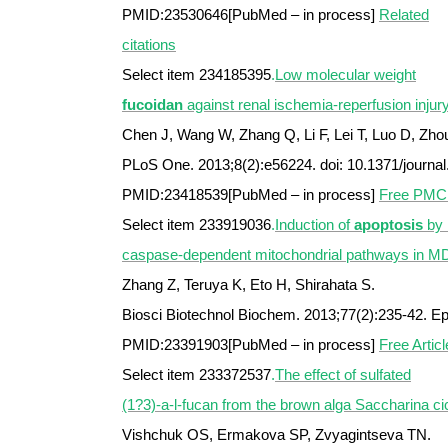
PMID:23530646[PubMed – in process]
Related
citations
Select item 234185395
.
Low molecular weight
fucoidan
against renal ischemia-reperfusion injury
Chen J, Wang W, Zhang Q, Li F, Lei T, Luo D, Zho
PLoS One. 2013;8(2):e56224. doi: 10.1371/journa
PMID:23418539[PubMed – in process]
Free PMC 
Select item 233919036
.
Induction of
apoptosis
by 
caspase-dependent mitochondrial pathways in MD
Zhang Z, Teruya K, Eto H, Shirahata S.
Biosci Biotechnol Biochem. 2013;77(2):235-42. E
PMID:23391903[PubMed – in process]
Free Articl
Select item 233372537
.
The effect of sulfated
(1?3)-a-l-fucan from the brown alga Saccharina c
Vishchuk OS, Ermakova SP, Zvyagintseva TN.