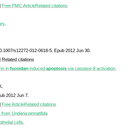
]
Free PMC Article
Related citations
ry.
10.1007/s12272-012-0618-5. Epub 2012 Jun 30.
]
Related citations
rin in
fucoidan
-induced
apoptosis
via caspase-8 activation.
K.
pub 2012 Jun 7.
]
Free Article
Related citations
 from Undaria pinnatifida
helial cells.