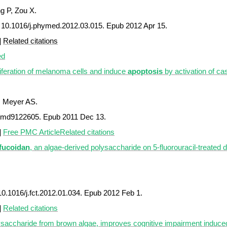
g P, Zou X.
: 10.1016/j.phymed.2012.03.015. Epub 2012 Apr 15.
]
Related citations
ed
iferation of melanoma cells and induce
apoptosis
by activation of ca
, Meyer AS.
0/md9122605. Epub 2011 Dec 13.
]
Free PMC Article
Related citations
fucoidan
, an algae-derived polysaccharide on 5-fluorouracil-treated de
0.1016/j.fct.2012.01.034. Epub 2012 Feb 1.
]
Related citations
lysaccharide from brown algae, improves cognitive impairment induced